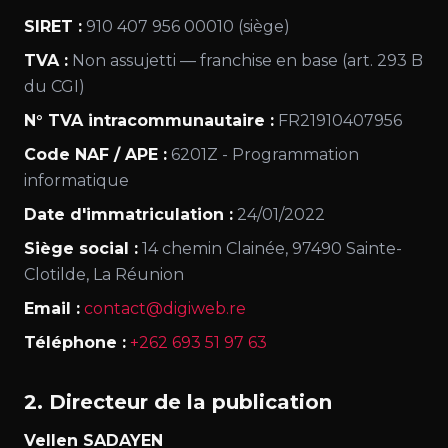
SIRET :
910 407 956 00010 (siège)
TVA :
Non assujetti — franchise en base (art. 293 B
du CGI)
N° TVA intracommunautaire :
FR21910407956
Code NAF / APE :
6201Z - Programmation
informatique
Date d'immatriculation :
24/01/2022
Siège social :
14 chemin Clainée, 97490 Sainte-
Clotilde, La Réunion
Email :
contact@digiweb.re
Téléphone :
+262 693 51 97 63
2. Directeur de la publication
Vellen SADAYEN